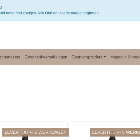
Gratis verzending v.a. €50,- NL of €75,-BE/DU
3
!
rkt beter met koekjes. Klik
Oké
en laat de magie beginnen.
schenksets
Geschenkverpakkingen
Geurverspreiders
Magazijn Uitver
LEVERTIJD +- 5 WERKDAGEN
LEVERTIJD +- 5 WER