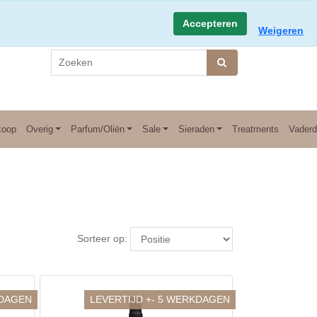
0 dagen retourtermijn
Accepteren
Weigeren
koop
Overig
Parfum/Oliën
Sale
Sieraden
Treatments
Vader
Sorteer op:
KDAGEN
LEVERTIJD +- 5 WERKDAGEN