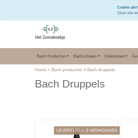
Snelle levering
Cookie alert
Onze site we
Bach Producten
Bad/Lichaam
Edelstenen
Ge
Home
>
Bach producten
>
Bach druppels
Bach Druppels
LEVERTIJD +- 5 WERKDAGEN