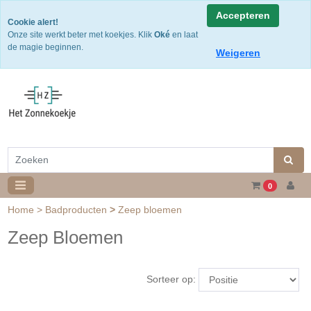
Snelle levering
Accepteren
Cookie alert!
Gratis verzending v.a. €50,- NL of €75,-BE/DU
Onze site werkt beter met koekjes. Klik
Oké
en laat
30 dagen retourtermijn
de magie beginnen.
Weigeren
0
Home
>
Badproducten
>
Zeep bloemen
Zeep Bloemen
Sorteer op: