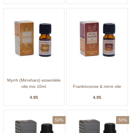
Myrrh (Mirrehars) essentiële
olie mix 10ml
Frankincense & mirre olie
4.95
4.95
50%
50%