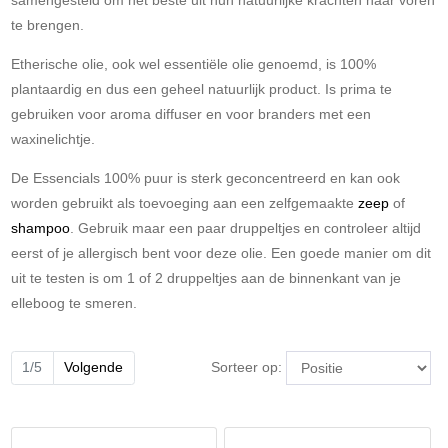
samengesteld om het beste uit hun natuurlijke krachten naar voren
te brengen.
Etherische olie, ook wel essentiële olie genoemd, is 100%
plantaardig en dus een geheel natuurlijk product. Is prima te
gebruiken voor aroma diffuser en voor branders met een
waxinelichtje.
De Essencials 100% puur is sterk geconcentreerd en kan ook
worden gebruikt als toevoeging aan een zelfgemaakte
zeep
of
shampoo
. Gebruik maar een paar druppeltjes en controleer altijd
eerst of je allergisch bent voor deze olie. Een goede manier om dit
uit te testen is om 1 of 2 druppeltjes aan de binnenkant van je
elleboog te smeren.
Sorteer op:
1/5
Volgende