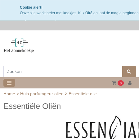
Snelle levering
Cookie alert!
Gratis verzending v.a. €50,- NL of €75,-BE/DU
Onze site werkt beter met koekjes. Klik
Oké
en laat de magie beginnen
30 dagen retourtermijn
0
Home
>
Huis parfumgeur olien
>
Essentiele olie
Essentiële Oliën