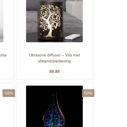
stia
Ultrasone diffuser – Vita met
afstandsbediening
59.95
50%
50%