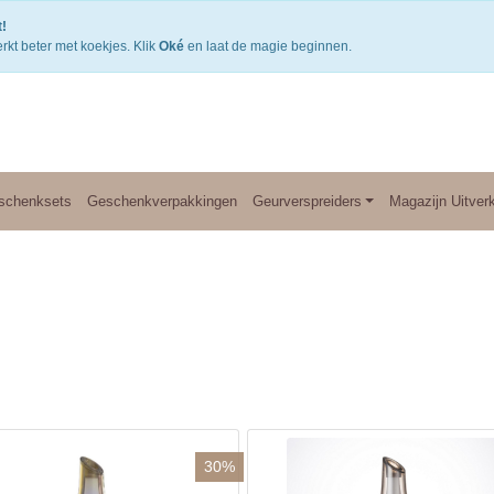
Gratis verzending v.a. €50,- NL of €75,-BE/DU
3
!
rkt beter met koekjes. Klik
Oké
en laat de magie beginnen.
schenksets
Geschenkverpakkingen
Geurverspreiders
Magazijn Uitver
30%