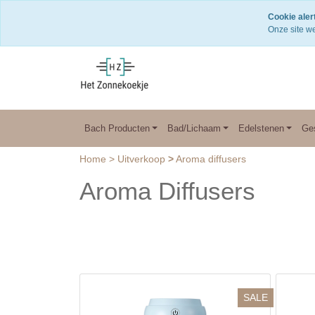
Snelle levering
Cookie alert
Onze site we
Bach Producten
Bad/Lichaam
Edelstenen
Ge
Home
>
Uitverkoop
>
Aroma diffusers
Aroma Diffusers
SALE