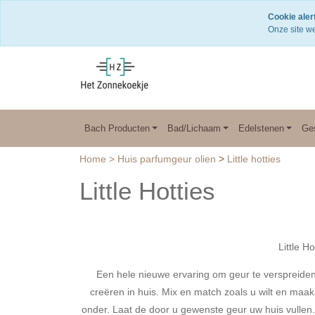
Snelle levering
Cookie alert
Onze site we
Bach Producten
Bad/Lichaam
Edelstenen
Ge
Home
>
Huis parfumgeur olien
>
Little hotties
Little Hotties
Little H
Een hele nieuwe ervaring om geur te verspreiden
creëren in huis. Mix en match zoals u wilt en maak
onder. Laat de door u gewenste geur uw huis vullen.