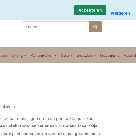
0 dagen retourtermijn
Accepteren
Weigeren
koop
Overig
Parfum/Oliën
Sale
Sieraden
Treatments
Vader
elichtje.
erd, zodat u uw eigen op maat gemaakte geur kunt
 een oliebrander en zet er een brandend theelichtje
zier bij het samenstellen van uw eigen geursensatie.