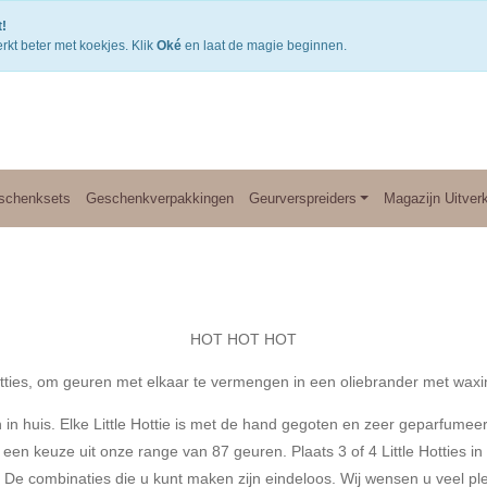
Gratis verzending v.a. €50,- NL of €75,-BE/DU
3
!
rkt beter met koekjes. Klik
Oké
en laat de magie beginnen.
schenksets
Geschenkverpakkingen
Geurverspreiders
Magazijn Uitver
HOT HOT HOT
otties, om geuren met elkaar te vermengen in een oliebrander met waxin
 in huis. Elke Little Hottie is met de hand gegoten en zeer geparfume
 een keuze uit onze range van 87 geuren. Plaats 3 of 4 Little Hotties in
 De combinaties die u kunt maken zijn eindeloos. Wij wensen u veel ple