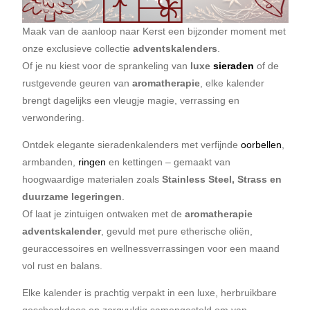
Maak van de aanloop naar Kerst een bijzonder moment met
onze exclusieve collectie
adventskalenders
.
Of je nu kiest voor de sprankeling van
luxe
sieraden
of de
rustgevende geuren van
aromatherapie
, elke kalender
brengt dagelijks een vleugje magie, verrassing en
verwondering.
Ontdek elegante sieradenkalenders met verfijnde
oorbellen
,
armbanden,
ringen
en kettingen – gemaakt van
hoogwaardige materialen zoals
Stainless Steel, Strass en
duurzame legeringen
.
Of laat je zintuigen ontwaken met de
aromatherapie
adventskalender
, gevuld met pure etherische oliën,
geuraccessoires en wellnessverrassingen voor een maand
vol rust en balans.
Elke kalender is prachtig verpakt in een luxe, herbruikbare
geschenkdoos en zorgvuldig samengesteld om van