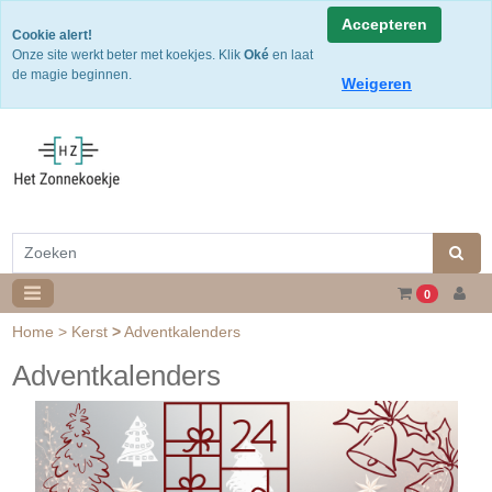
Snelle levering
Accepteren
Cookie alert!
Gratis verzending v.a. €50,- NL of €75,-BE/DU
Onze site werkt beter met koekjes. Klik
Oké
en laat
30 dagen retourtermijn
de magie beginnen.
Weigeren
0
Home
>
Kerst
>
Adventkalenders
Adventkalenders