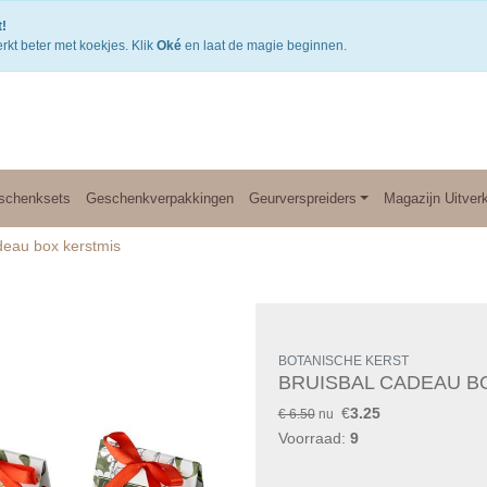
Gratis verzending v.a. €50,- NL of €75,-BE/DU
3
!
rkt beter met koekjes. Klik
Oké
en laat de magie beginnen.
schenksets
Geschenkverpakkingen
Geurverspreiders
Magazijn Uitver
deau box kerstmis
BOTANISCHE KERST
BRUISBAL CADEAU BO
€
3.25
€ 6.50
nu
Voorraad:
9