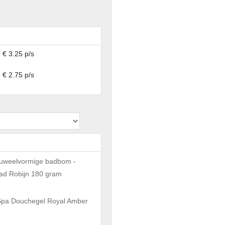
€ 3.25 p/s
€ 2.75 p/s
Juweelvormige badbom -
ad Robijn 180 gram
)
Spa Douchegel Royal Amber