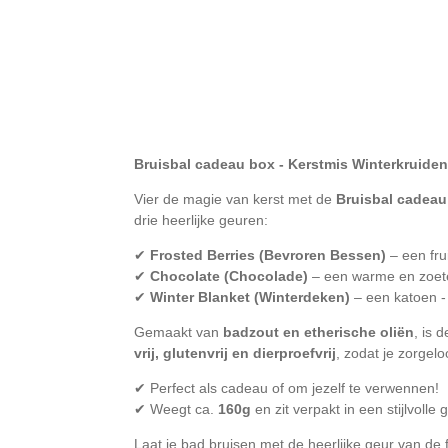
Bruisbal cadeau box - Kerstmis Winterkruiden
Vier de magie van kerst met de
Bruisbal cadeau
drie heerlijke geuren:
✔
Frosted Berries (Bevroren Bessen)
– een fru
✔
Chocolate (Chocolade)
– een warme en zoete
✔
Winter Blanket (Winterdeken)
– een katoen - 
Gemaakt van
badzout en etherische oliën
, is 
vrij, glutenvrij en dierproefvrij
, zodat je zorgelo
✔ Perfect als cadeau of om jezelf te verwennen!
✔ Weegt ca.
160g
en zit verpakt in een stijlvolle g
Laat je bad bruisen met de heerlijke geur van de