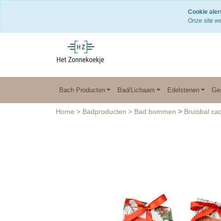
Snelle levering
Cookie alert
Onze site we
Bach Producten
Bad/Lichaam
Edelstenen
Ge
Home
>
Badproducten
>
Bad bommen
>
Bruisbal ca