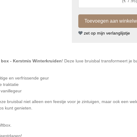
(
€ 7.95
zet op mijn verlanglijstje
 box - Kerstmis Winterkruiden
! Deze luxe bruisbal transformeert je 
itige en verfrissende geur
 traktatie
vanillegeur
deze bruisbal niet alleen een feestje voor je zintuigen, maar ook een wel
os kunt genieten.
iftbox.
 feestdagen!