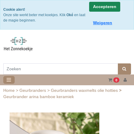
Snelle levering
Accepteren
Cookie alert!
Gratis verzending v.a. €50,- NL of €75,-BE/DU
Onze site werkt beter met koekjes. Klik
Oké
en laat
30 dagen retourtermijn
de magie beginnen.
Weigeren
0
Home
>
Geurbranders
>
Geurbranders waxmelts olie hotties
>
Geurbrander arina bamboe keramiek