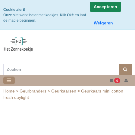
Snelle levering
Accepteren
Cookie alert!
Gratis verzending v.a. €50,- NL of €75,-BE/DU
Onze site werkt beter met koekjes. Klik
Oké
en laat
30 dagen retourtermijn
de magie beginnen.
Weigeren
0
Home
>
Geurbranders
>
Geurkaarsen
>
Geurkaars mini cotton
fresh daylight