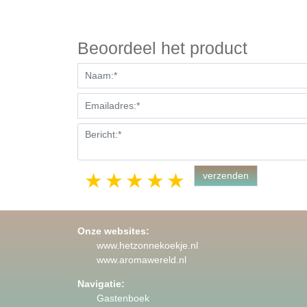
Beoordeel het product
1 star
2 stars
3 stars
4 stars
5 stars
Onze websites:
www.hetzonnekoekje.nl
www.aromawereld.nl
Navigatie:
Gastenboek