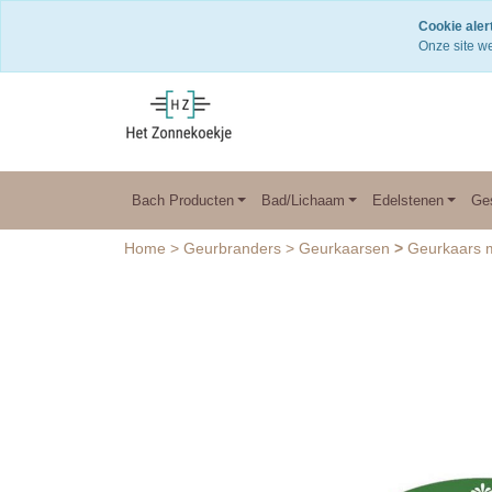
Snelle levering
Cookie alert
Onze site we
Bach Producten
Bad/Lichaam
Edelstenen
Ge
Home
>
Geurbranders
>
Geurkaarsen
>
Geurkaars mi