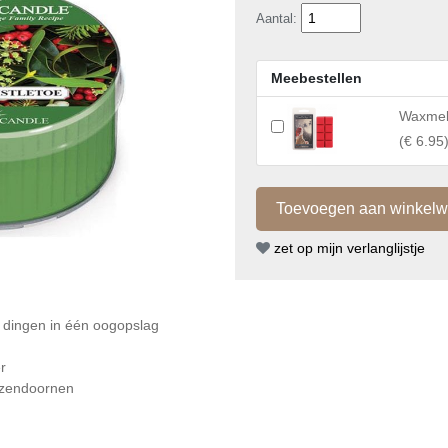
Aantal:
Meebestellen
Waxmelt
(
€ 6.95
zet op mijn verlanglijstje
e dingen in één oogopslag
r
ozendoornen