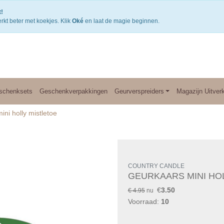
Gratis verzending v.a. €50,- NL of €75,-BE/DU
3
!
rkt beter met koekjes. Klik
Oké
en laat de magie beginnen.
schenksets
Geschenkverpakkingen
Geurverspreiders
Magazijn Uitver
ni holly mistletoe
COUNTRY CANDLE
GEURKAARS MINI HO
€
3.50
€ 4.95
nu
Voorraad:
10