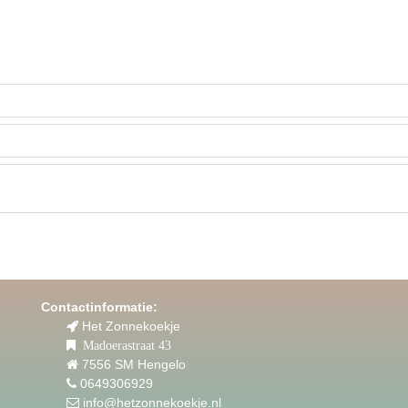
Contactinformatie:
Het Zonnekoekje
Madoerastraat 43
7556 SM Hengelo
0649306929
info@hetzonnekoekje.nl