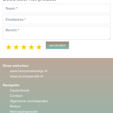
1 star
2 stars
3 stars
4 stars
5 stars
Onze websites:
www.hetzonnekoekje.nl
www.aromawereld.nl
Navigatie:
Gastenboek
Contact
Algemene voorwaarden
Retour
Herroepingsrecht