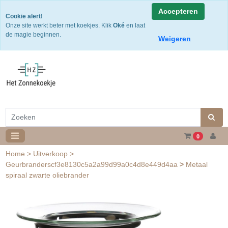
Snelle levering
Accepteren
Cookie alert!
Gratis verzending v.a. €50,- NL of €75,-BE/DU
Onze site werkt beter met koekjes. Klik
Oké
en laat
30 dagen retourtermijn
de magie beginnen.
Weigeren
0
Home
>
Uitverkoop
>
Geurbranderscf3e8130c5a2a99d99a0c4d8e449d4aa
>
Metaal
spiraal zwarte oliebrander