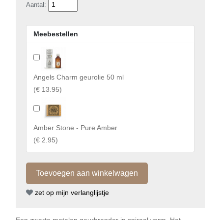
Aantal:
Meebestellen
Angels Charm geurolie 50 ml
(
€ 13.95
)
Amber Stone - Pure Amber
(
€ 2.95
)
zet op mijn verlanglijstje
Een zwarte metalen geurbrander in spiraal vorm. Het