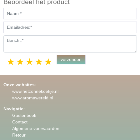
Beoordeel het product
1 star
2 stars
3 stars
4 stars
5 stars
Onze websites:
www.hetzonnekoekje.nl
www.aromawereld.nl
Navigatie:
Gastenboek
Contact
Algemene voorwaarden
Retour