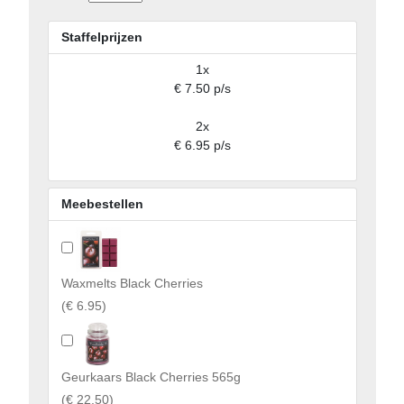
Staffelprijzen
1x
€ 7.50 p/s
2x
€ 6.95 p/s
Meebestellen
Waxmelts Black Cherries
(
€ 6.95
)
Geurkaars Black Cherries 565g
(
€ 22.50
)