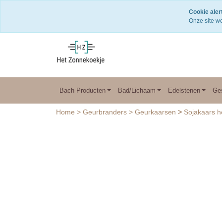
Snelle levering
Cookie alert
Onze site we
Bach Producten
Bad/Lichaam
Edelstenen
Ge
Home
>
Geurbranders
>
Geurkaarsen
>
Sojakaars h