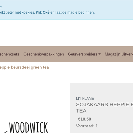
Gratis verzending v.a. €50,- NL of €75,-BE/DU
3
!
rkt beter met koekjes. Klik
Oké
en laat de magie beginnen.
schenksets
Geschenkverpakkingen
Geurverspreiders
Magazijn Uitver
eppie beursdeej green tea
MY FLAME
SOJAKAARS HEPPIE 
TEA
€
10.50
Voorraad:
1