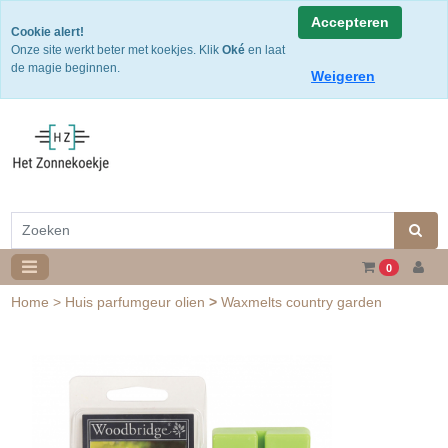
Snelle levering
Accepteren
Cookie alert!
Gratis verzending v.a. €50,- NL of €75,-BE/DU
Onze site werkt beter met koekjes. Klik
Oké
en laat
30 dagen retourtermijn
de magie beginnen.
Weigeren
0
Home
>
Huis parfumgeur olien
>
Waxmelts country garden