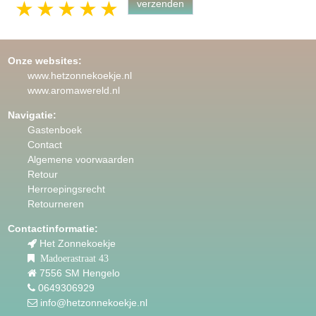
1 star
2 stars
3 stars
4 stars
5 stars
Onze websites:
www.hetzonnekoekje.nl
www.aromawereld.nl
Navigatie:
Gastenboek
Contact
Algemene voorwaarden
Retour
Herroepingsrecht
Retourneren
Contactinformatie:
Het Zonnekoekje
Madoerastraat 43
7556 SM Hengelo
0649306929
info@hetzonnekoekje.nl