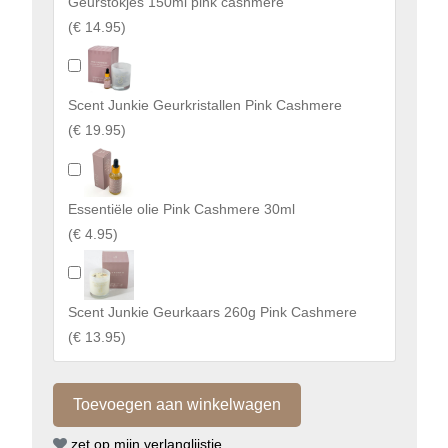
Geurstokjes 150ml pink cashmere
(
€ 14.95
)
Scent Junkie Geurkristallen Pink Cashmere
(
€ 19.95
)
Essentiële olie Pink Cashmere 30ml
(
€ 4.95
)
Scent Junkie Geurkaars 260g Pink Cashmere
(
€ 13.95
)
zet op mijn verlanglijstje