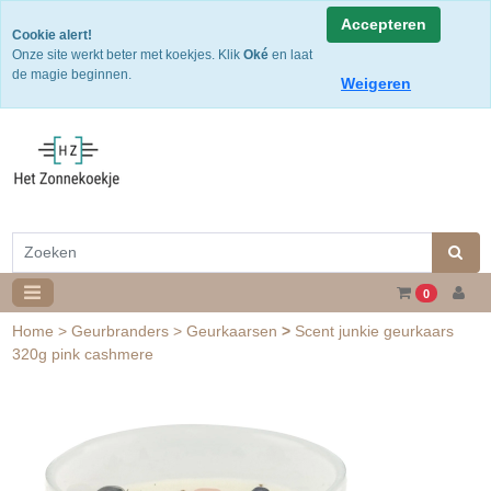
Snelle levering
Accepteren
Cookie alert!
Gratis verzending v.a. €50,- NL of €75,-BE/DU
Onze site werkt beter met koekjes. Klik
Oké
en laat
30 dagen retourtermijn
de magie beginnen.
Weigeren
0
Home
>
Geurbranders
>
Geurkaarsen
>
Scent junkie geurkaars
320g pink cashmere